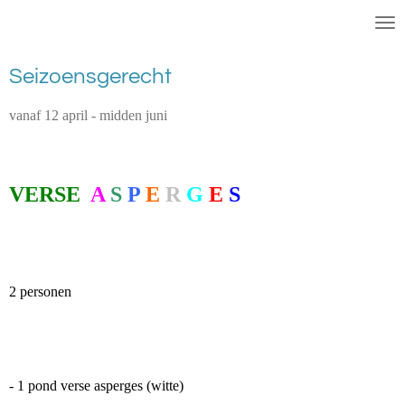
EET SMAKELIJK !
Ga
direct
naar
Seizoensgerecht
de
hoofdinhoud
vanaf 12 april - midden juni
VERSE
A
S
P
E
R
G
E
S
2 personen
- 1 pond verse asperges (witte)