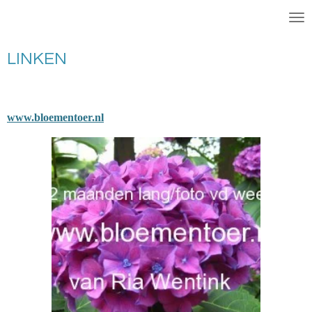
EET SMAKELIJK !
Ga
direct
naar
LINKEN
de
hoofdinhoud
www.bloementoer.nl