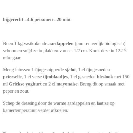
bijgerecht - 4-6 personen - 20 min.
Boen 1 kg vastkokende
aardappelen
(puur en eerlijk biologisch)
schoon en snijd ze in plakken van ca. 1/2 cm. Kook deze in 12-15
min. gaar.
Meng intussen 1 fijngesnipperde
sjalot
, 1 el fijngesneden
peterselie
, 1 el verse
tijmblaadjes
, 1 el gesneden
bieslook
met 150
ml
Griekse yoghurt
en 2 el
mayonaise.
Breng dit op smaak met
peper en zout.
Schep de dressing door de warme aardappelen en laat ze op
kamertemperatuur verder afkoelen.